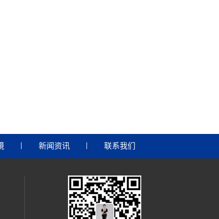
境
新闻资讯
联系我们