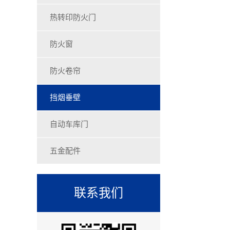
热转印防火门
防火窗
防火卷帘
挡烟垂壁
自动车库门
五金配件
联系我们