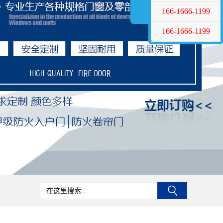
166-1666-1199
166-1666-1199