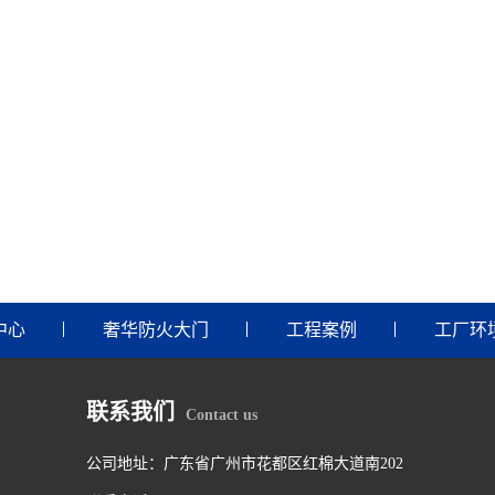
中心
奢华防火大门
工程案例
工厂环
联系我们
Contact us
公司地址：广东省广州市花都区红棉大道南202