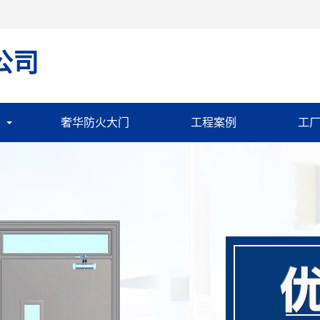
公司
奢华防火大门
工程案例
工