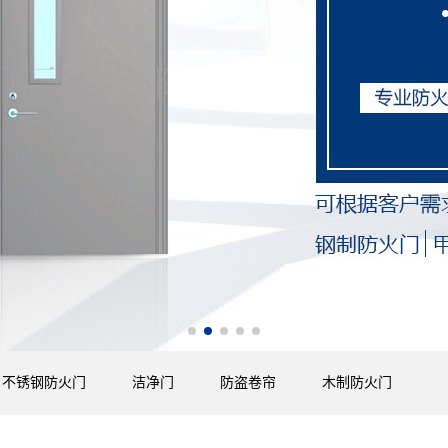
不锈钢防火门
洁净门
防盗卷帘
木制防火门