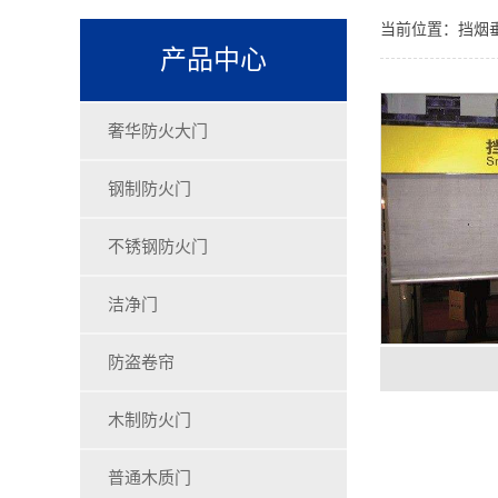
当前位置：挡烟
产品中心
奢华防火大门
钢制防火门
不锈钢防火门
洁净门
防盗卷帘
木制防火门
普通木质门